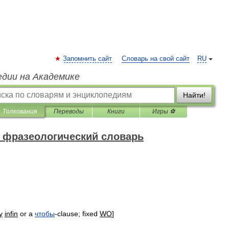
Запомнить сайт
Словарь на свой сайт
RU
едии на Академике
Найти!
Толкования
Переводы
Книги
Игры ⚽
 фразеологический словарь
y
infin
or
a
чтобы
-
clause
;
fixed
WO
]