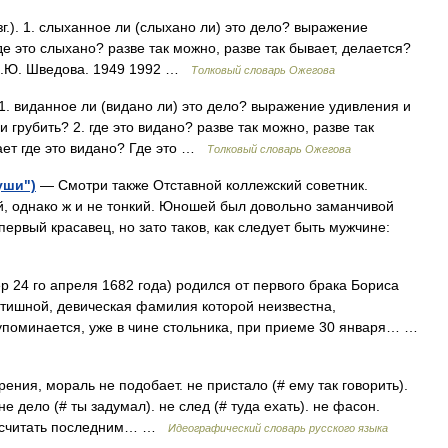
). 1. слыханное ли (слыхано ли) это дело? выражение
е это слыхано? разве так можно, разве так бывает, делается?
 Н.Ю. Шведова. 1949 1992 …
Толковый словарь Ожегова
1. виданное ли (видано ли) это дело? выражение удивления и
грубить? 2. где это видано? разве так можно, разве так
ает где это видано? Где это …
Толковый словарь Ожегова
уши")
— Смотри также Отставной коллежский советник.
й, однако ж и не тонкий. Юношей был довольно заманчивой
первый красавец, но зато таков, как следует быть мужчине:
 24 го апреля 1682 года) родился от первого брака Бориса
тишной, девическая фамилия которой неизвестна,
 упоминается, уже в чине стольника, при приеме 30 января… …
ения, мораль не подобает. не пристало (# ему так говорить).
не дело (# ты задумал). не след (# туда ехать). не фасон.
и. считать последним… …
Идеографический словарь русского языка