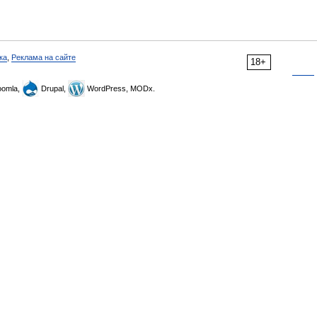
ка
,
Реклама на сайте
18+
omla,
Drupal,
WordPress, MODx.