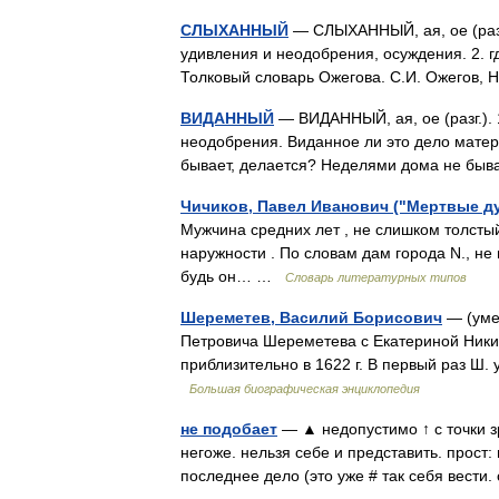
СЛЫХАННЫЙ
— СЛЫХАННЫЙ, ая, ое (разг.
удивления и неодобрения, осуждения. 2. гд
Толковый словарь Ожегова. С.И. Ожегов,
ВИДАННЫЙ
— ВИДАННЫЙ, ая, ое (разг.). 
неодобрения. Виданное ли это дело матери 
бывает, делается? Неделями дома не быв
Чичиков, Павел Иванович ("Мертвые д
Мужчина средних лет , не слишком толсты
наружности . По словам дам города N., не 
будь он… …
Словарь литературных типов
Шереметев, Василий Борисович
— (умер
Петровича Шереметева с Екатериной Ники
приблизительно в 1622 г. В первый раз Ш.
Большая биографическая энциклопедия
не подобает
— ▲ недопустимо ↑ с точки зр
негоже. нельзя себе и представить. прост: 
последнее дело (это уже # так себя вест