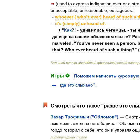
⇒
(
used
to
express
indignation
over
or
a
stro
unacceptable
,
unreasonable
,
outrageous:
-
whoever
(
who
'
s
ever
)
heard
of
such
a
t
-
it
'
s
(
simply
)
unheard
of
.
♦
"
Как
?! -
удивились
чегемцы
, -
ты
н
да
еще
на
нашем
абхазском
языке
?
Раз
marveled
. "
You
'
ve
never
seen
a
person
,
b
that
?
Who
ever
heard
of
such
a
thing
?" (
Большой
русско
-
английский
фразеологический
словар
Игры ⚽
Поможем написать курсовую
где это слыхано?
Смотреть что такое "разве это слы
Захар Трофимыч ("Обломов")
— Смотри
всю жизнь около своего барина . Обломов
гордо говорил о себе, что он и управля
литературных типов