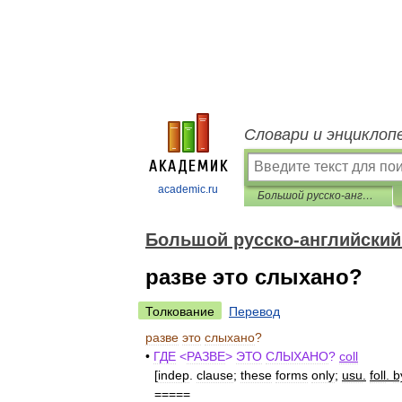
Словари и энциклоп
academic.ru
Большой русско-английский фразеологический словарь
Большой русско-английский
разве это слыхано?
Толкование
Перевод
разве
это
слыхано
?
•
ГДЕ
<
РАЗВЕ
>
ЭТО
СЛЫХАНО
?
coll
[
indep
.
clause
;
these
forms
only
;
usu
.
foll
.
b
=====