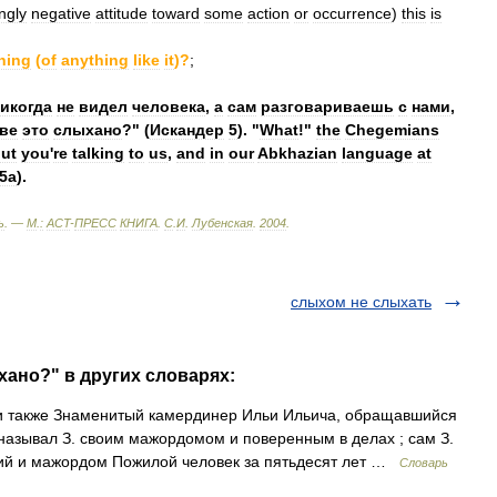
ngly
negative
attitude
toward
some
action
or
occurrence
)
this
is
hing
(
of
anything
like
it
)?
;
икогда
не
видел
человека
,
а
сам
разговариваешь
с
нами
,
ве
это
слыхано
?" (
Искандер
5
). "
What
!"
the
Chegemians
ut
you
'
re
talking
to
us
,
and
in
our
Abkhazian
language
at
5a
).
ь
. —
М
.
:
ACT
-
ПРЕСС
КНИГА
.
С
.
И
.
Лубенская
.
2004
.
слыхом не слыхать
хано?" в других словарях:
 также Знаменитый камердинер Ильи Ильича, обращавшийся
 называл З. своим мажордомом и поверенным в делах ; сам З.
ющий и мажордом Пожилой человек за пятьдесят лет …
Словарь